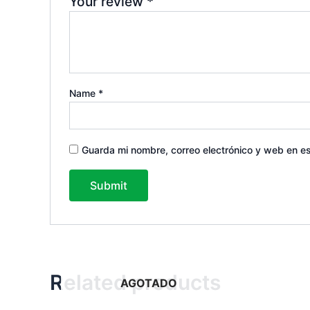
Your review
*
Name
*
Guarda mi nombre, correo electrónico y web en e
Related products
AGOTADO