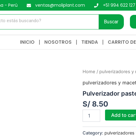
ma - Perú
ventas@moliplant.com
+51 994 622 127
Buscar
INICIO
NOSOTROS
TIENDA
CARRITO D
Pulverizador
Home
/
pulverizadores y
pastel
pulverizadores y mace
quantity
Pulverizador past
S/
8.50
Add to car
Category:
pulverizadores