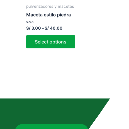
pulverizadores y macetas
Maceta estilo piedra
Rated
S/
3.00
–
S/
40.00
0
out
of
Select options
5