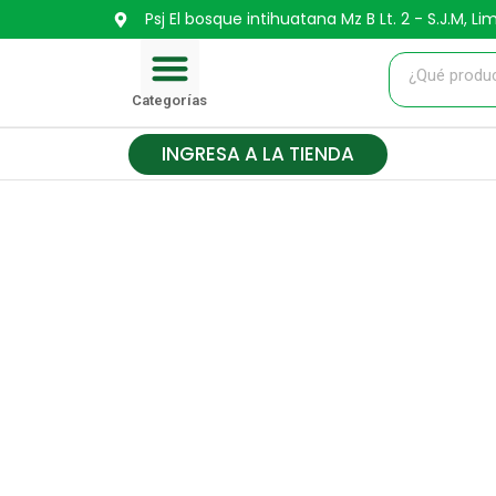
Ir
Psj El bosque intihuatana Mz B Lt. 2 - S.J.M, Li
Menu
al
contenido
CARRITO DE COMPRA
Categorías
INGRESA A LA TIENDA