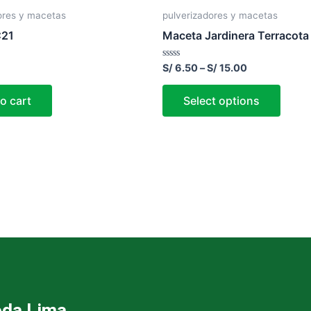
ores y macetas
pulverizadores y macetas
C21
Maceta Jardinera Terracota
Rated
S/
6.50
–
S/
15.00
0
out
of
o cart
Select options
5
oda Lima