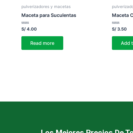
pulverizadores y macetas
pulverizad
Maceta para Suculentas
Maceta 
Rated
Rated
S/
4.00
S/
3.50
0
0
out
out
of
of
Read more
Add t
5
5
Los Mejores Precios De T