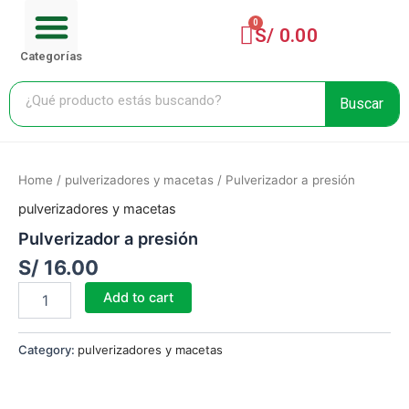
Menu
Ir
Cart
CARRITO DE COMPRA
al
S/
0.00
contenido
Categorías
Buscar
Pulverizador
a
Home
/
pulverizadores y macetas
/ Pulverizador a presión
presión
quantity
pulverizadores y macetas
Pulverizador a presión
S/
16.00
Add to cart
Category:
pulverizadores y macetas