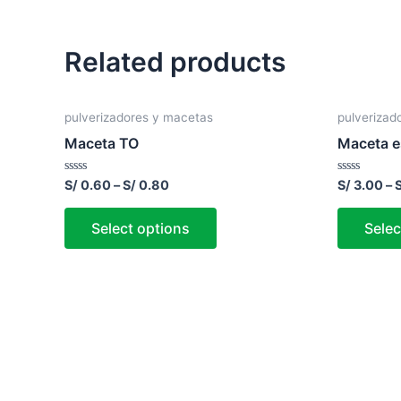
Related products
pulverizadores y macetas
pulverizad
Maceta TO
Maceta es
Rated
Rated
S/
0.60
–
S/
0.80
S/
3.00
–
0
0
out
out
of
of
Select options
Selec
5
5