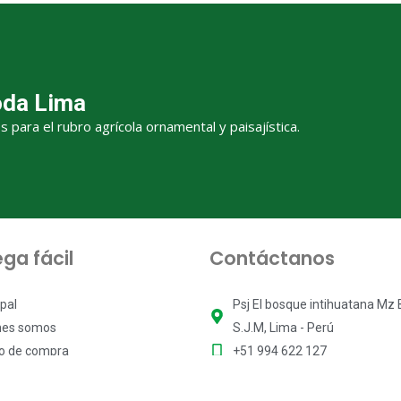
oda Lima
para el rubro agrícola ornamental y paisajística.
ga fácil
Contáctanos
ipal
Psj El bosque intihuatana Mz B 
nes somos
S.J.M, Lima - Perú
to de compra
+51 994 622 127
benos
ventas@moliplant.com