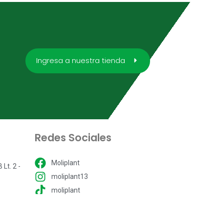
Ingresa a nuestra tienda
Redes Sociales
Moliplant
Lt. 2 -
moliplant13
moliplant