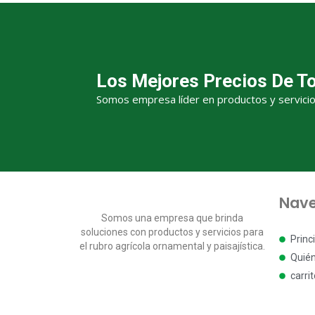
Los Mejores Precios De T
Somos empresa líder en productos y servicios 
Nave
Somos una empresa que brinda
soluciones con productos y servicios para
Princ
el rubro agrícola ornamental y paisajística.
Quié
carri
Escrí