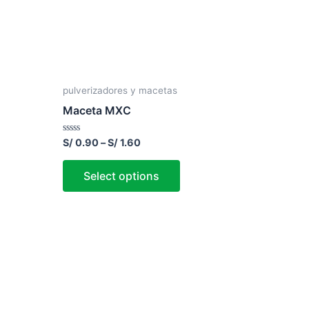
pulverizadores y macetas
Maceta MXC
Rated
S/
0.90
–
S/
1.60
0
out
of
Select options
5