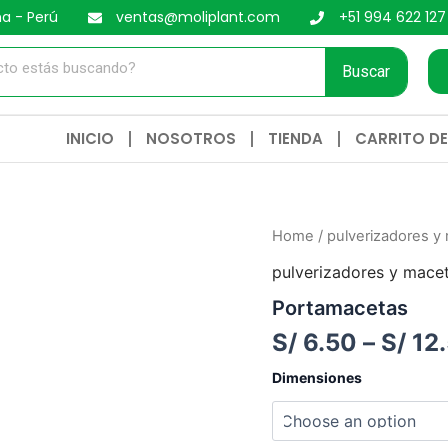
ma - Perú
ventas@moliplant.com
+51 994 622 127
Buscar
INICIO
NOSOTROS
TIENDA
CARRITO D
Portamacetas
Home
/
pulverizadores y
quantity
pulverizadores y mace
Portamacetas
S/
6.50
–
S/
12
Dimensiones