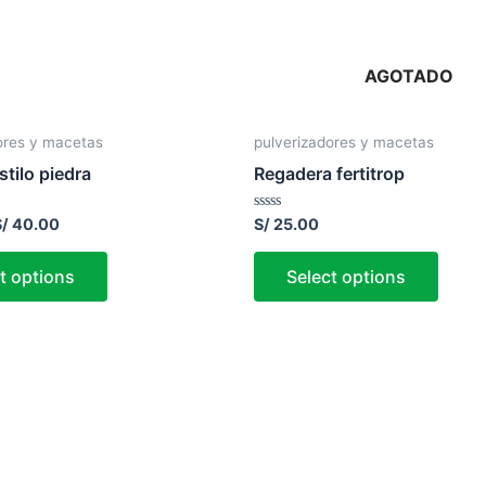
AGOTADO
ores y macetas
pulverizadores y macetas
tilo piedra
Regadera fertitrop
Rated
S/
40.00
S/
25.00
0
out
of
t options
Select options
5