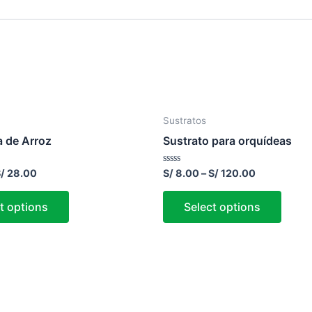
Sustratos
a de Arroz
Sustrato para orquídeas
Rated
/
28.00
S/
8.00
–
S/
120.00
0
out
of
t options
Select options
5