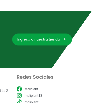
Ingresa a nuestra tienda
Redes Sociales
Moliplant
Lt. 2 -
moliplant13
moliplant