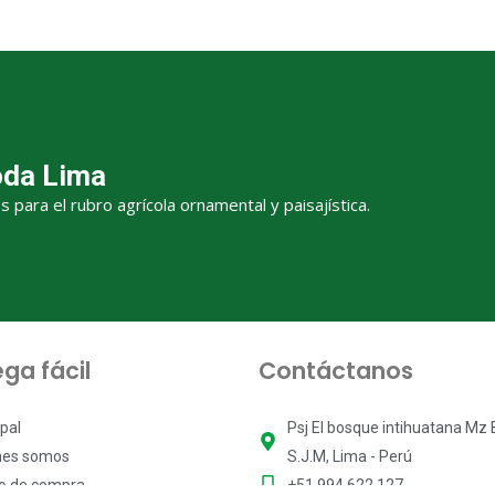
oda Lima
para el rubro agrícola ornamental y paisajística.
ga fácil
Contáctanos
ipal
Psj El bosque intihuatana Mz B 
nes somos
S.J.M, Lima - Perú
to de compra
+51 994 622 127