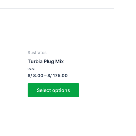
Sustratos
Turbia Plug Mix
Rated
S/
8.00
–
S/
175.00
0
out
of
Select options
5