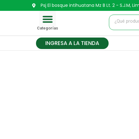
Ir
Psj El bosque intihuatana Mz B Lt. 2 - S.J.M, Li
Menu
al
contenido
CARRITO DE COMPRA
Categorías
INGRESA A LA TIENDA