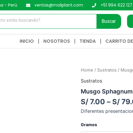
ma - Perú
ventas@moliplant.com
+51 994 622 127
Buscar
INICIO
NOSOTROS
TIENDA
CARRITO D
Musgo
Home
/
Sustratos
/ Musg
Sphagnum
Sustratos
quantity
Musgo Sphagnum
S/
7.00
–
S/
79.
Diferentes presentacio
Gramos