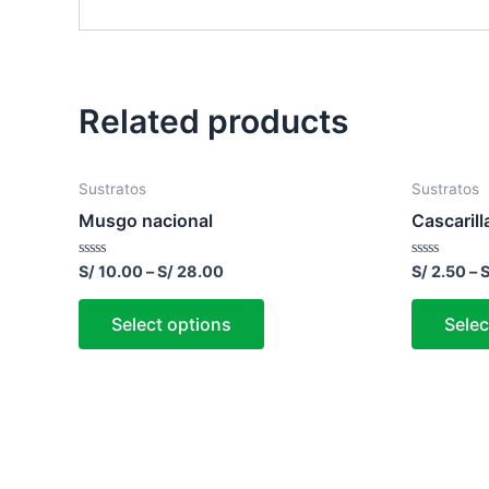
Related products
Sustratos
Sustratos
Musgo nacional
Cascarill
Rated
Rated
S/
10.00
–
S/
28.00
S/
2.50
–
S
0
0
out
out
of
of
Select options
Selec
5
5