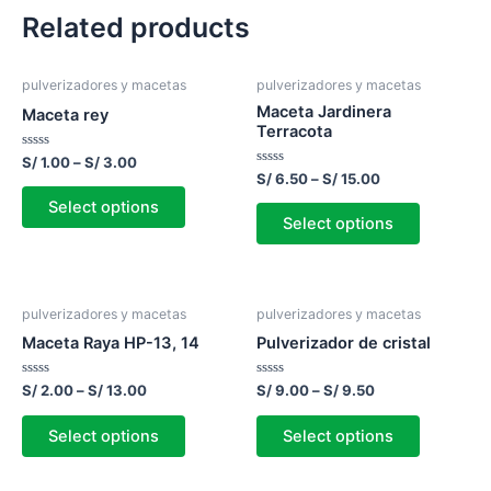
Related products
pulverizadores y macetas
pulverizadores y macetas
Maceta Jardinera
Maceta rey
Terracota
Rated
S/
1.00
–
S/
3.00
0
Rated
S/
6.50
–
S/
15.00
out
0
of
out
Select options
5
of
Select options
5
pulverizadores y macetas
pulverizadores y macetas
Maceta Raya HP-13, 14
Pulverizador de cristal
Rated
Rated
S/
2.00
–
S/
13.00
S/
9.00
–
S/
9.50
0
0
out
out
of
of
Select options
Select options
5
5