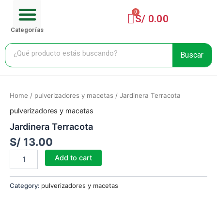
Menu
Ir
Cart
CARRITO DE COMPRA
al
S/
0.00
contenido
Categorías
Buscar
Jardinera
Terracota
Home
/
pulverizadores y macetas
/ Jardinera Terracota
quantity
pulverizadores y macetas
Jardinera Terracota
S/
13.00
Add to cart
Category:
pulverizadores y macetas