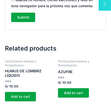
este navegador para la próxima vez que comente.
Related products
Fertilizantes foliares y
Fertilizantes foliares y
fitosanitarios
fitosanitarios
HUMUS DE LOMBRIZ
AZUFRE
LÍQUIDO
Rated
S/
10.00
0
Rated
S/
10.00
out
0
of
out
Add to cart
5
of
Add to cart
5