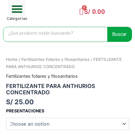
Menu
Ir
Cart
CARRITO DE COMPRA
al
S/
0.00
contenido
Categorías
Buscar
FERTILIZANTE
PARA
Home
/
Fertilizantes foliares y fitosanitarios
/ FERTILIZANTE
ANTHURIOS
PARA ANTHURIOS CONCENTRADO
CONCENTRADO
quantity
Fertilizantes foliares y fitosanitarios
FERTILIZANTE PARA ANTHURIOS
CONCENTRADO
S/
25.00
PRESENTACIONES