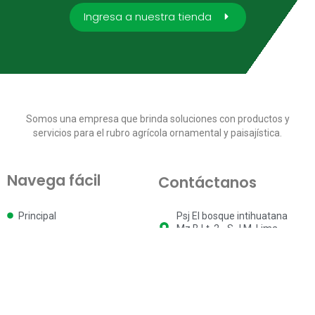
Ingresa a nuestra tienda
Somos una empresa que brinda soluciones con productos y
servicios para el rubro agrícola ornamental y paisajística.
Navega fácil
Contáctanos
Principal
Psj El bosque intihuatana
Mz B Lt. 2 - S.J.M, Lima -
Quiénes somos
Perú
carrito de compra
+51 994 622 127
Escríbenos
ventas@moliplant.com
Elaborado por ♥ BlueTec - Soluciones Web