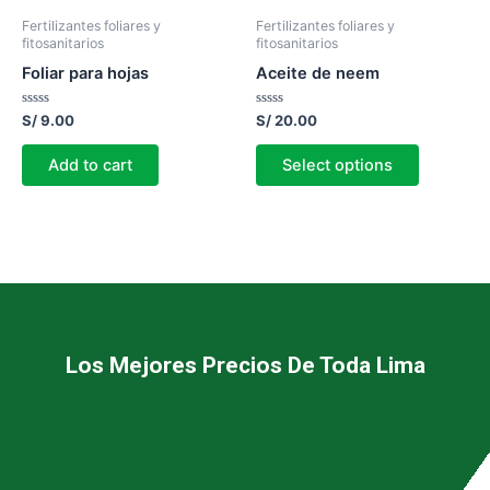
Fertilizantes foliares y
Fertilizantes foliares y
fitosanitarios
fitosanitarios
Foliar para hojas
Aceite de neem
Rated
Rated
S/
9.00
S/
20.00
0
0
out
out
of
of
Add to cart
Select options
5
5
Los Mejores Precios De Toda Lima