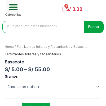
Menu
Ir
Cart
CARRITO DE COMPRA
al
S/
0.00
contenido
Categorías
Buscar
Basacote
quantity
Home
/
Fertilizantes foliares y fitosanitarios
/ Basacote
Fertilizantes foliares y fitosanitarios
Basacote
S/
5.00
–
S/
55.00
Gramos