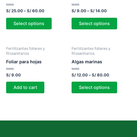
Rated
Rated
S/
25.00
–
S/
60.00
S/
9.00
–
S/
14.00
0
0
out
out
of
of
Select options
Select options
5
5
Fertilizantes foliares y
Fertilizantes foliares y
fitosanitarios
fitosanitarios
Foliar para hojas
Algas marinas
Rated
Rated
S/
9.00
S/
12.00
–
S/
80.00
0
0
out
out
of
of
Add to cart
Select options
5
5