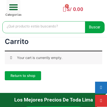
Menu
Ir
Cart
CARRITO DE COMPRA
al
S/
0.00
contenido
Categorías
Buscar
Carrito
Your cart is currently empty.
Return to shop
Los Mejores Precios De Toda Lima