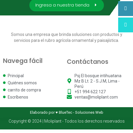
Ingresa a nuestra tienda
Somos una empresa que brinda soluciones con productos y
servicios para el rubro agrícola ornamental y paisajística.
Navega fácil
Contáctanos
Principal
Psj El bosque intihuatana
Mz B Lt. 2 - S.J.M, Lima -
Quiénes somos
Perú
carrito de compra
+51 994 622 127
Escríbenos
ventas@moliplant.com
Elaborado por ♥ BlueTec - Soluciones Web
Copyright © 2024 | Moliplant - Todos los derechos reservados